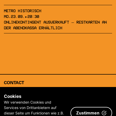
METRO HISTORISCH
MO,23.09.▸20:30
ONLINEKONTINGENT AUSVERKAUFT – RESTKARTEN AN
DER ABENDKASSA ERHÄLTLICH
CONTACT
ABOUT
Cookies
ARCHIVE
Wir verwenden Cookies und
Services von Drittanbietern auf
IMPRINT & TERMS AND CONDITIONS
Zustimmen
dieser Seite um Funktionen wie z.B.