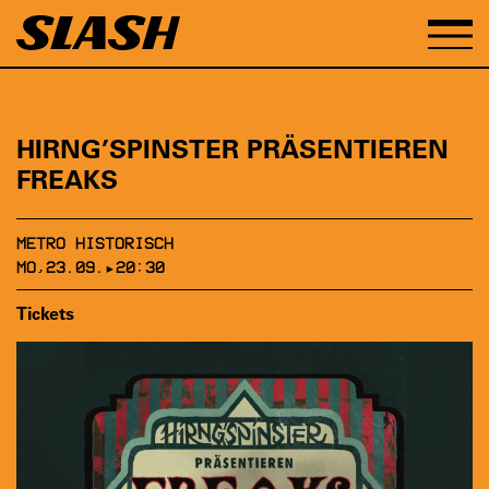
HIRNG’SPINSTER PRÄSENTIEREN
FREAKS
METRO HISTORISCH
MO,23.09.▸20:30
Tickets