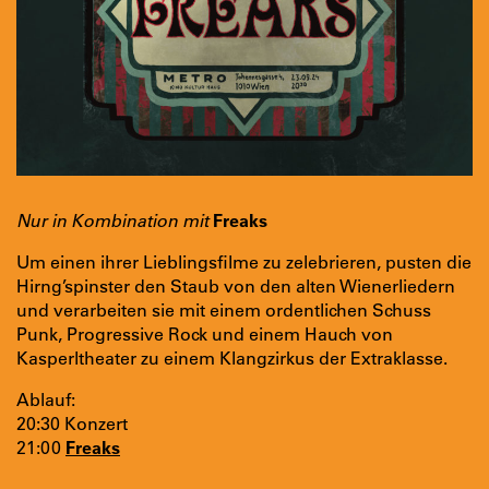
Nur in Kombination mit
Freaks
Um einen ihrer Lieblingsfilme zu zelebrieren, pusten die
Hirng’spinster den Staub von den alten Wienerliedern
und verarbeiten sie mit einem ordentlichen Schuss
Punk, Progressive Rock und einem Hauch von
Kasperltheater zu einem Klangzirkus der Extraklasse.
Ablauf:
20:30 Konzert
21:00
Freaks