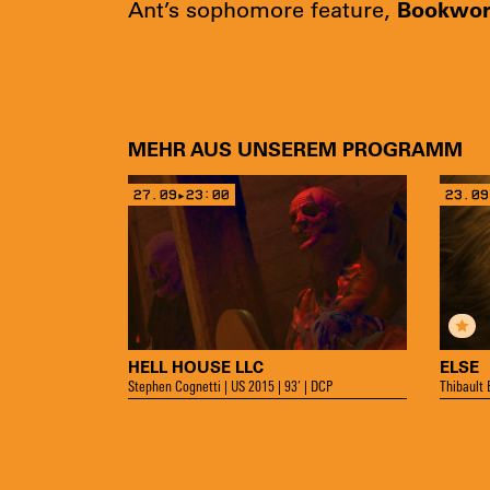
Bookwo
Ant’s sophomore feature,
MEHR AUS UNSEREM PROGRAMM
27.09▸23:00
23.09
HELL HOUSE LLC
ELSE
Stephen Cognetti | US 2015 | 93’ | DCP
Thibault 