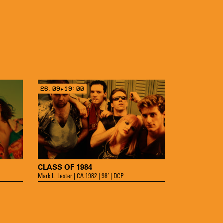
26.09▸19:00
CLASS OF 1984
Mark L. Lester | CA 1982 | 98’ | DCP