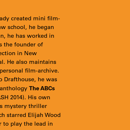
ady created mini film-
law school, he began
en, he has worked in
is the founder of
ection in New
al. He also maintains
personal film-archive.
o Drafthouse, he was
The ABCs
 anthology
ASH 2014). His own
 mystery thriller
h starred Elijah Wood
 to play the lead in