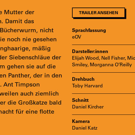
ie Mutter der
TRAILER ANSEHEN
n. Damit das
 Bücherwurm, nicht
Sprachfassung
eOV
 sie noch nie gesehen
langhaarige, mäßig
Darsteller:innen
n der Siebenschläue der
Elijah Wood, Nell Fisher, Mi
Smiley, Morganna O’Reilly
m gehen sie auf die
 Panther, der in den
Drehbuch
. Ant Timpson
Toby Harvard
isweilen auch ziemlich
Schnitt
er die Großkatze bald
Daniel Kircher
acht für eine flotte
Kamera
Daniel Katz