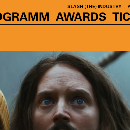
SLASH (THE) INDUSTRY
OGRAMM
AWARDS
TI