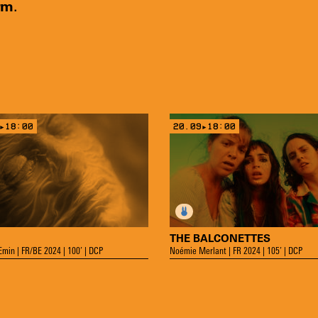
rm
.
▸18:00
20.09▸18:00
THE BALCONETTES
Emin | FR/BE 2024 | 100’ | DCP
Noémie Merlant | FR 2024 | 105’ | DCP